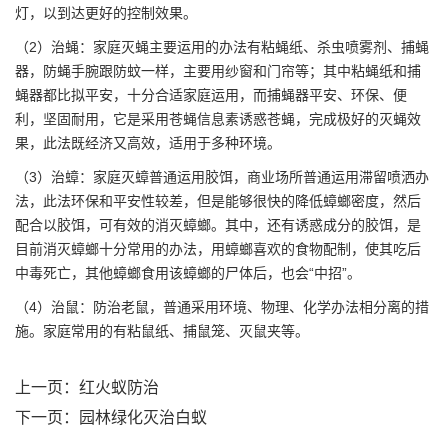
灯，以到达更好的控制效果。
（2）治蝇：家庭灭蝇主要运用的办法有粘蝇纸、杀虫喷雾剂、捕蝇
器，防蝇手腕跟防蚊一样，主要用纱窗和门帘等；其中粘蝇纸和捕
蝇器都比拟平安，十分合适家庭运用，而捕蝇器平安、环保、便
利，坚固耐用，它是采用苍蝇信息素诱惑苍蝇，完成极好的灭蝇效
果，此法既经济又高效，适用于多种环境。
（3）治蟑：家庭灭蟑普通运用胶饵，商业场所普通运用滞留喷洒办
法，此法环保和平安性较差，但是能够很快的降低蟑螂密度，然后
配合以胶饵，可有效的消灭蟑螂。其中，还有诱惑成分的胶饵，是
目前消灭蟑螂十分常用的办法，用蟑螂喜欢的食物配制，使其吃后
中毒死亡，其他蟑螂食用该蟑螂的尸体后，也会“中招”。
（4）治鼠：防治老鼠，普通采用环境、物理、化学办法相分离的措
施。家庭常用的有粘鼠纸、捕鼠笼、灭鼠夹等。
上一页：
红火蚁防治
下一页：
园林绿化灭治白蚁